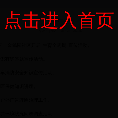
点击进入首页
简讯第十一期
来源： | 发布日期：2018-07-16
区、金鸽园社区开展“生育全周期”宣传活动。
知识有奖答题宣传活动。
动车消防安全知识宣传活动。
中医保健知识讲座。
展户外广告牌匾治理工作。
公共环境状况问卷调查活动。