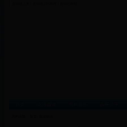
房山区人大
|
房山区人民政府
|
房山区政协
首页
走进西潞
机构信息
政务公开
您的位置：
首页
/ 西潞概况