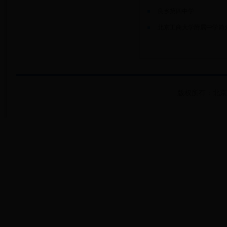
良乡第四中学
北京工商大学附属中学简
版权所有：北京市房山