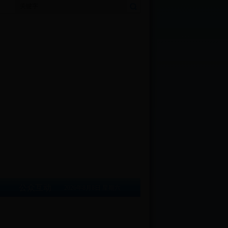
公众互动
2026年8月8日 星期六