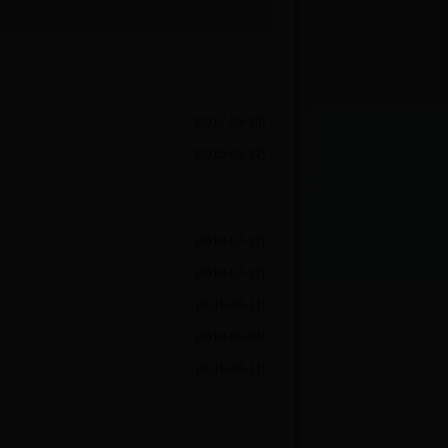
[2017-09-30]
[2016-08-22]
[2018-07-27]
[2018-07-27]
[2018-06-11]
[2018-06-04]
[2018-06-11]