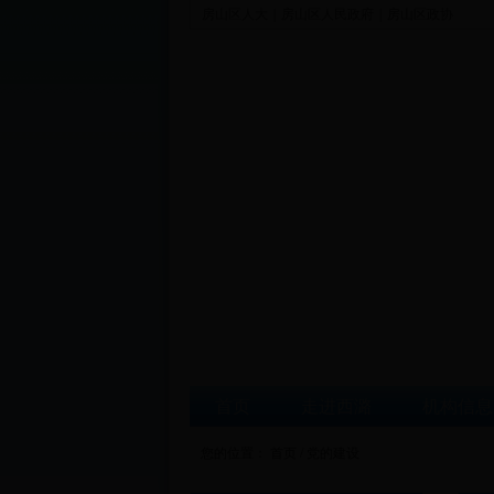
房山区人大
|
房山区人民政府
|
房山区政协
首页
走进西潞
机构信息
您的位置：
首页
/ 党的建设