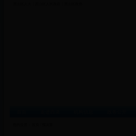
房山区人大
|
房山区人民政府
|
房山区政协
首页
走进西潞
机构信息
政务公开
您的位置：
首页
/ 预决算