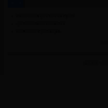
预决算
西潞街道2018年重点公开项目财政收支预决算
北京市房山区西潞街道2016年政府决算
bt365网站2017年重点公开项目预算
共1页
版权所有：北京市房山