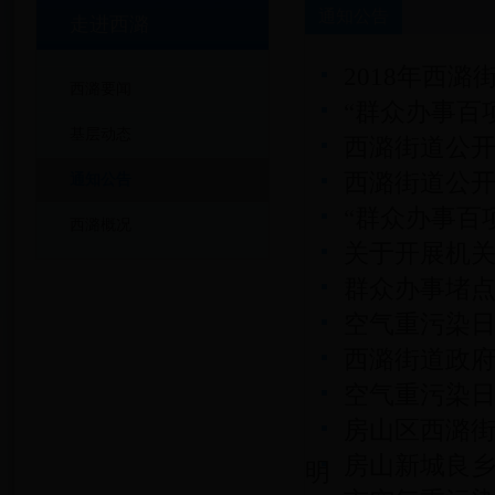
通知公告
走进西潞
2018年西
西潞要闻
“群众办事百
基层动态
西潞街道公
西潞街道公
通知公告
“群众办事百
西潞概况
关于开展机
群众办事堵
空气重污染
西潞街道政
空气重污染
房山区西潞
房山新城良乡组
明