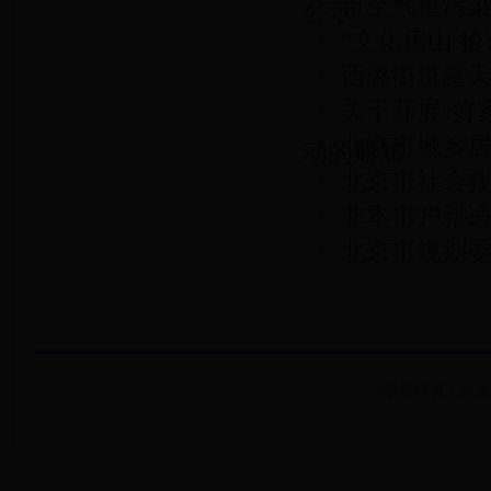
市空气重污
公示
“文化房山 
西潞街道露
关于开展“好
北京市城乡
动的通知
北京市社会
非本市户籍
北京市规划委
批复
版权所有：北京市房山