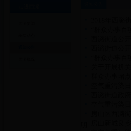
通知公告
走进西潞
2018年西
西潞要闻
“群众办事百
基层动态
西潞街道公
西潞街道公
通知公告
“群众办事百
西潞概况
关于开展机
群众办事堵
空气重污染
西潞街道政
空气重污染
房山区西潞
房山新城良乡组
明