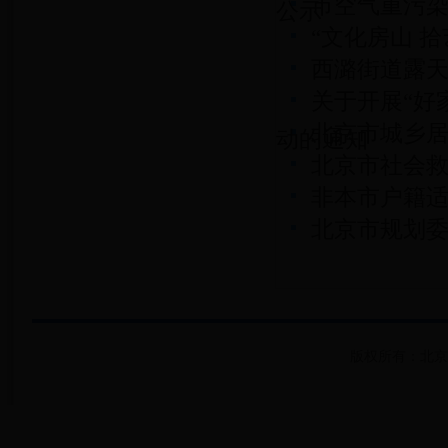
市空气重污
公示
“文化房山 
西潞街道露
关于开展“好
北京市城乡
动的通知
北京市社会
非本市户籍
北京市规划委
批复
版权所有：北京市房山