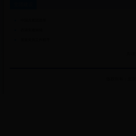
党团建设
中国共青团团章
西潞党建纲领
发展党员工作程序
共1页
版权所有：北京市房山