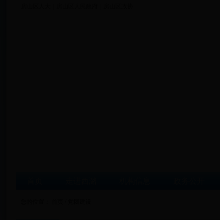
房山区人大
|
房山区人民政府
|
房山区政协
首页
走进西潞
机构信息
政务公开
您的位置：
首页
/ 党团建设