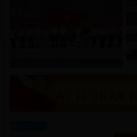
“新时代、新西潞、新作为”主题党日活动
街道“千名党员大轮训”开班
undefined
undefined
政务信息公开
国务院信息