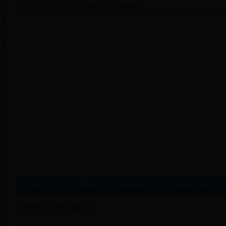
房山区人大
|
房山区人民政府
|
房山区政协
首页
走进西潞
机构信息
政务公开
您的位置：
首页
/
通知公告